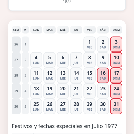
1977
SEM
#
LUN
MAR
MIÉ
JUE
VIE
SÁB
DOM
1
2
3
26
1
VIE
SAB
DOM
4
5
6
7
8
9
10
27
2
LUN
MAR
MIE
JUE
VIE
SAB
DOM
11
12
13
14
15
16
17
28
3
LUN
MAR
MIE
JUE
VIE
SAB
DOM
18
19
20
21
22
23
24
29
4
LUN
MAR
MIE
JUE
VIE
SAB
DOM
25
26
27
28
29
30
31
30
5
LUN
MAR
MIE
JUE
VIE
SAB
DOM
Festivos y fechas especiales en Julio 1977