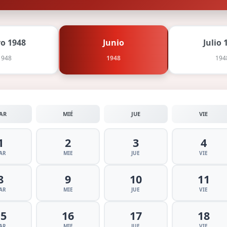
o 1948
Junio
Julio 
1948
1948
194
AR
MIÉ
JUE
VIE
1
2
3
4
AR
MIE
JUE
VIE
8
9
10
11
AR
MIE
JUE
VIE
15
16
17
18
AR
MIE
JUE
VIE