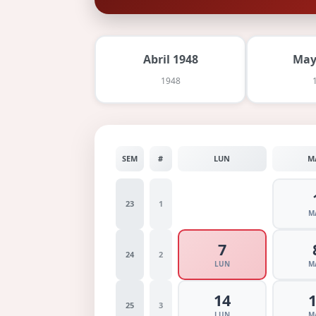
Abril 1948
May
1948
SEM
#
LUN
M
23
1
M
7
24
2
LUN
M
14
25
3
LUN
M