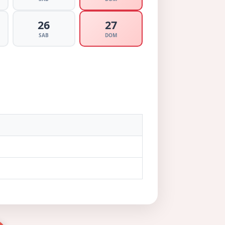
26
27
SAB
DOM