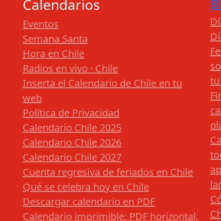
Calendarios
B
Dí
Eventos
Dí
Semana Santa
Fe
Hora en Chile
so
Radios en vivo · Chile
tu
Inserta el Calendario de Chile en tu
Fi
web
ca
Política de Privacidad
pl
Calendario Chile 2025
Ca
Calendario Chile 2026
to
Calendario Chile 2027
ap
Cuenta regresiva de feriados en Chile
la
Qué se celebra hoy en Chile
Có
Descargar calendario en PDF
Ch
Calendario imprimible: PDF horizontal,