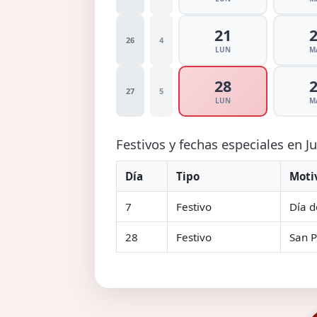
21
26
4
LUN
M
28
27
5
LUN
M
Festivos y fechas especiales en J
Día
Tipo
Moti
7
Festivo
Día d
28
Festivo
San P