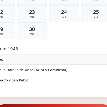
22
23
24
25
AR
MIE
JUE
VIE
29
30
AR
MIE
unio 1948
vo
e la Batalla de Arica (Arica y Paranicota)
edro y San Pablo