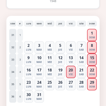
1948
SEM
#
LUN
MAR
MIÉ
JUE
VIE
SÁB
DOM
1
31
1
DOM
2
3
4
5
6
7
8
32
2
LUN
MAR
MIE
JUE
VIE
SAB
DOM
9
10
11
12
13
14
15
33
3
LUN
MAR
MIE
JUE
VIE
SAB
DOM
16
17
18
19
20
21
22
34
4
LUN
MAR
MIE
JUE
VIE
SAB
DOM
23
24
25
26
27
28
29
35
5
LUN
MAR
MIE
JUE
VIE
SAB
DOM
30
31
36
6
LUN
MAR