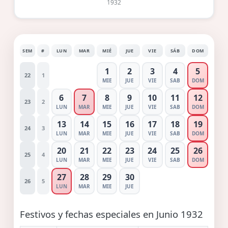
1932
SEM
#
LUN
MAR
MIÉ
JUE
VIE
SÁB
DOM
1
2
3
4
5
22
1
MIE
JUE
VIE
SAB
DOM
6
7
8
9
10
11
12
23
2
LUN
MAR
MIE
JUE
VIE
SAB
DOM
13
14
15
16
17
18
19
24
3
LUN
MAR
MIE
JUE
VIE
SAB
DOM
20
21
22
23
24
25
26
25
4
LUN
MAR
MIE
JUE
VIE
SAB
DOM
27
28
29
30
26
5
LUN
MAR
MIE
JUE
Festivos y fechas especiales en Junio 1932