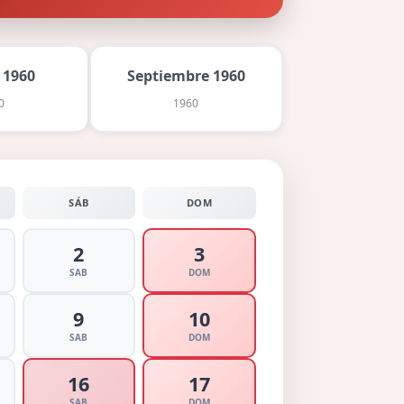
 1960
Septiembre 1960
0
1960
SÁB
DOM
2
3
SAB
DOM
9
10
SAB
DOM
16
17
SAB
DOM