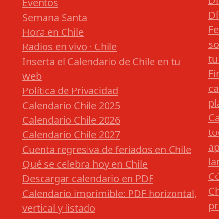
Dí
Eventos
Dí
Semana Santa
Fe
Hora en Chile
so
Radios en vivo · Chile
tu
Inserta el Calendario de Chile en tu
Fi
web
ca
Política de Privacidad
pl
Calendario Chile 2025
Ca
Calendario Chile 2026
to
Calendario Chile 2027
ap
Cuenta regresiva de feriados en Chile
la
Qué se celebra hoy en Chile
Có
Descargar calendario en PDF
Ch
Calendario imprimible: PDF horizontal,
pr
vertical y listado