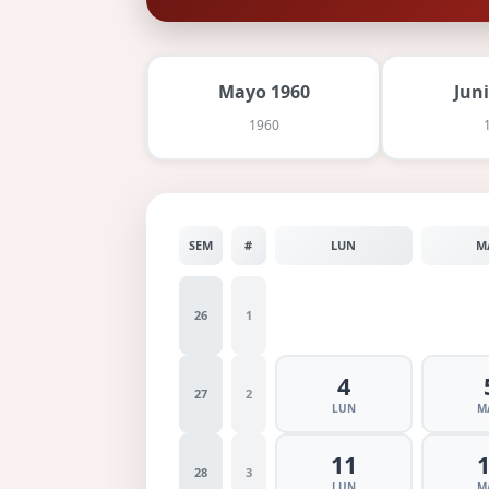
Mayo 1960
Jun
1960
SEM
#
LUN
M
26
1
4
27
2
LUN
M
11
28
3
LUN
M