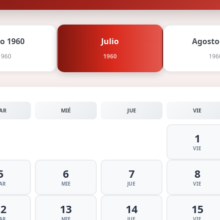
io 1960
Julio
Agosto
1960
1960
196
AR
MIÉ
JUE
VIE
1
VIE
5
6
7
8
AR
MIE
JUE
VIE
12
13
14
15
AR
MIE
JUE
VIE