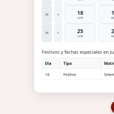
18
29
4
LUN
M
25
30
5
LUN
M
Festivos y fechas especiales en J
Día
Tipo
Moti
16
Festivo
Solem