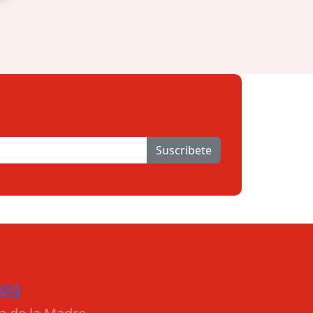
Suscribete
log