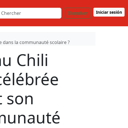
Iniciar sesión
Chercher
nce dans la communauté scolaire ?
u Chili
célébrée
t son
mmunauté