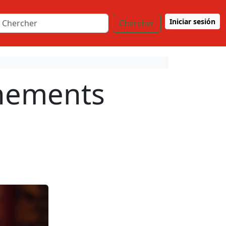
Iniciar sesión
Chercher
énements
i