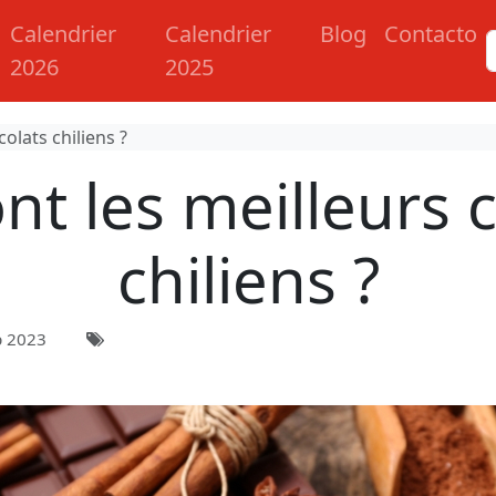
Calendrier
Calendrier
Blog
Contacto
2026
2025
olats chiliens ?
nt les meilleurs 
chiliens ?
p 2023