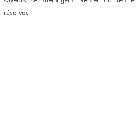
saveurs se mélangent. Retirer du feu et
réserver.