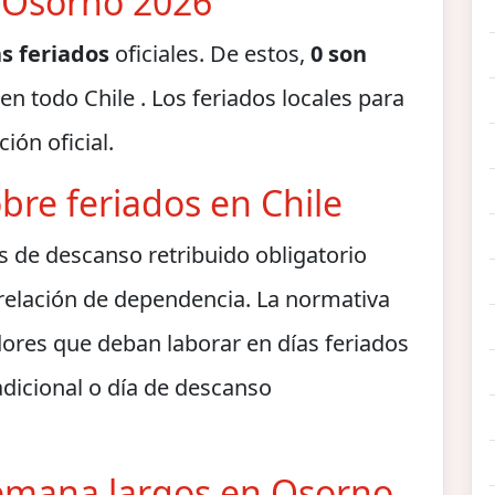
n Osorno 2026
as feriados
oficiales. De estos,
0 son
en todo Chile . Los feriados locales para
ión oficial.
bre feriados en Chile
as de descanso retribuido obligatorio
 relación de dependencia. La normativa
dores que deban laborar en días feriados
dicional o día de descanso
semana largos en Osorno