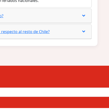
0 feriados nacionales.
o?
 respecto al resto de Chile?