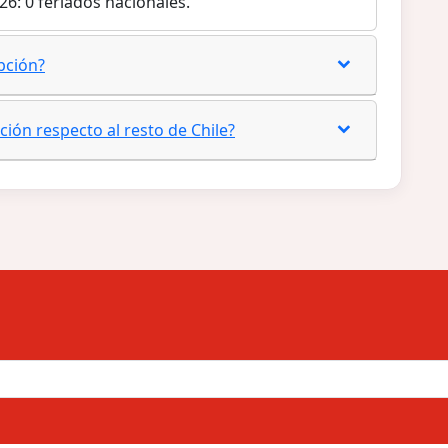
26: 0 feriados nacionales.
pción?
ción respecto al resto de Chile?