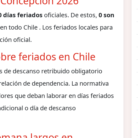
n Concepción 2026
0 días feriados
oficiales. De estos,
0 son
en todo Chile . Los feriados locales para
ión oficial.
bre feriados en Chile
as de descanso retribuido obligatorio
 relación de dependencia. La normativa
dores que deban laborar en días feriados
dicional o día de descanso
semana largos en