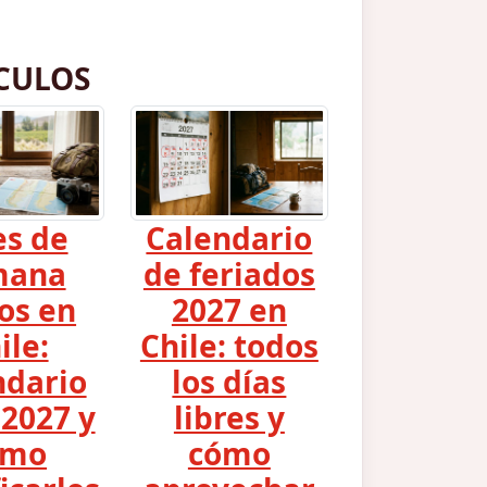
CULOS
es de
Calendario
mana
de feriados
os en
2027 en
ile:
Chile: todos
ndario
los días
2027 y
libres y
ómo
cómo