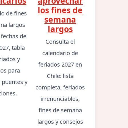
icarlos
aprovechar
los fines de
io de fines
semana
na largos
largos
: fechas de
Consulta el
027, tabla
calendario de
riados y
feriados 2027 en
jos para
Chile: lista
r puentes y
completa, feriados
ciones.
irrenunciables,
fines de semana
largos y consejos