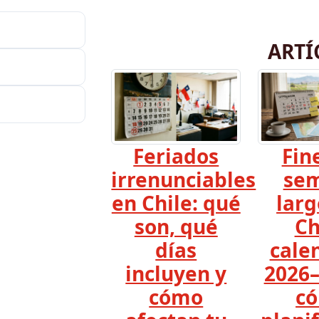
ARTÍ
Feriados
Fin
irrenunciables
se
en Chile: qué
larg
son, qué
Ch
días
cale
incluyen y
2026–
cómo
c