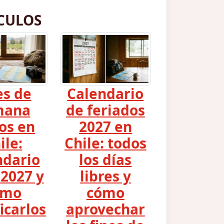
CULOS
es de
Calendario
mana
de feriados
os en
2027 en
ile:
Chile: todos
ndario
los días
2027 y
libres y
ómo
cómo
icarlos
aprovechar