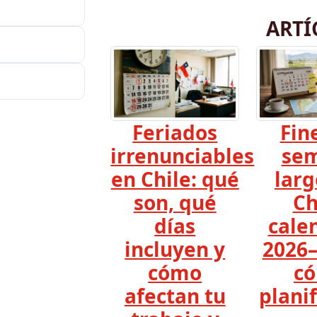
ARTÍ
Feriados
Fin
irrenunciables
se
en Chile: qué
larg
son, qué
Ch
días
cale
incluyen y
2026–
cómo
c
afectan tu
planif