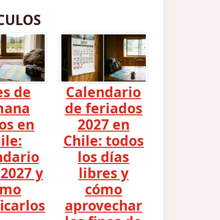
CULOS
es de
Calendario
mana
de feriados
os en
2027 en
ile:
Chile: todos
ndario
los días
2027 y
libres y
ómo
cómo
icarlos
aprovechar