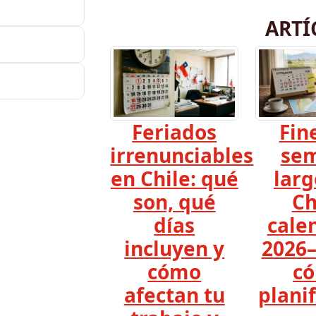
ARTÍ
Feriados
Fin
irrenunciables
se
en Chile: qué
larg
son, qué
Ch
días
cale
incluyen y
2026–
cómo
c
afectan tu
planif