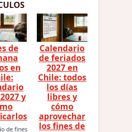
CULOS
es de
Calendario
mana
de feriados
os en
2027 en
ile:
Chile: todos
ndario
los días
2027 y
libres y
ómo
cómo
icarlos
aprovechar
los fines de
io de fines