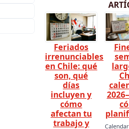
ARTÍ
Feriados
Fin
irrenunciables
se
en Chile: qué
larg
son, qué
Ch
días
cale
incluyen y
2026–
cómo
c
afectan tu
planif
trabajo y
Calendar