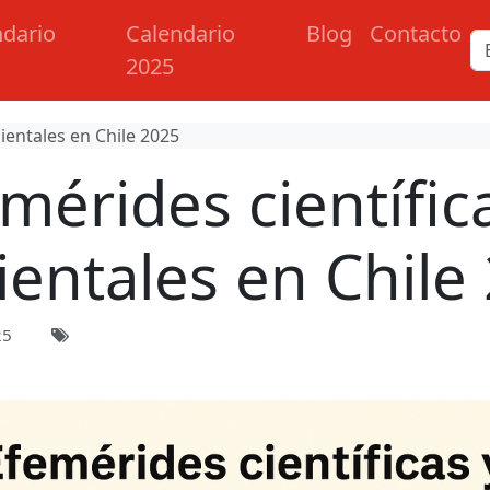
ndario
Calendario
Blog
Contacto
2025
ientales en Chile 2025
mérides científic
entales en Chile
25