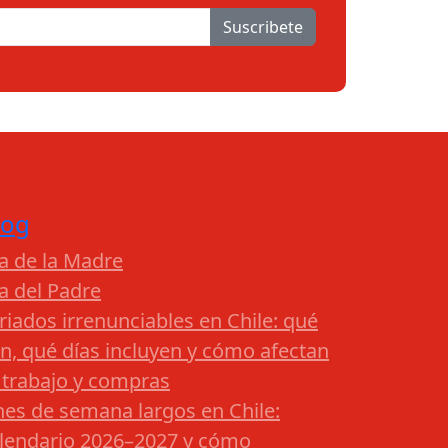
Suscribete
log
a de la Madre
a del Padre
riados irrenunciables en Chile: qué
n, qué días incluyen y cómo afectan
 trabajo y compras
nes de semana largos en Chile:
lendario 2026–2027 y cómo