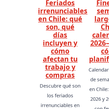
Feriados
Fin
irrenunciables
se
en Chile: qué
larg
son, qué
Ch
días
cale
incluyen y
2026–
cómo
c
afectan tu
planif
trabajo y
Calendar
compras
de sema
Descubre qué son
en Chile
los feriados
2026 y 2
irrenunciables en
con fe