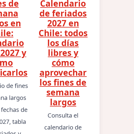
es de
Calendario
mana
de feriados
os en
2027 en
ile:
Chile: todos
ndario
los días
2027 y
libres y
ómo
cómo
icarlos
aprovechar
los fines de
io de fines
semana
na largos
largos
: fechas de
Consulta el
027, tabla
calendario de
riados y