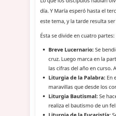
Lo que los discípulos habían olv
día. Y María esperó hasta el ter
este tema, y la tarde resulta se
Ésta se divide en cuatro partes:
Breve Lucernario:
Se bendic
cruz. Luego marca en la parte
las cifras del año en curso.
Liturgia de la Palabra:
En e
maravillas que desde los co
Liturgia Bautismal:
Se hace
realiza el bautismo de un fel
Liturgia de la Eucaristía:
Se