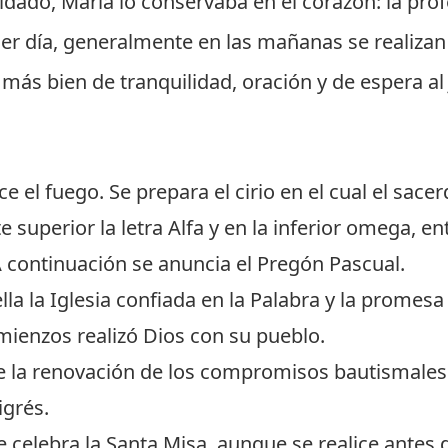
idado, María lo conservaba en el corazón: la profe
cer día, generalmente en las mañanas se realizan 
r más bien de tranquilidad, oración y de espera a
e el fuego. Se prepara el cirio en el cual el sac
 superior la letra Alfa y en la inferior omega, e
 A continuación se anuncia el Pregón Pascual.
lla la Iglesia confiada en la Palabra y la promesa
mienzos realizó Dios con su pueblo.
 la renovación de los compromisos bautismales
igrés.
 celebra la Santa Misa, aunque se realice antes 