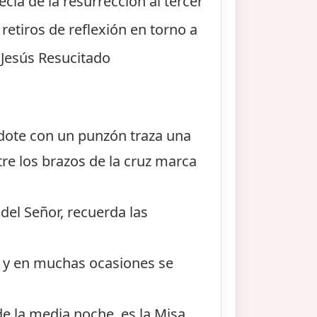
cía de la resurrección al tercer
retiros de reflexión en torno a
l Jesús Resucitado
erdote con un punzón traza una
ntre los brazos de la cruz marca
 del Señor, recuerda las
 y en muchas ocasiones se
de la media noche, es la Misa