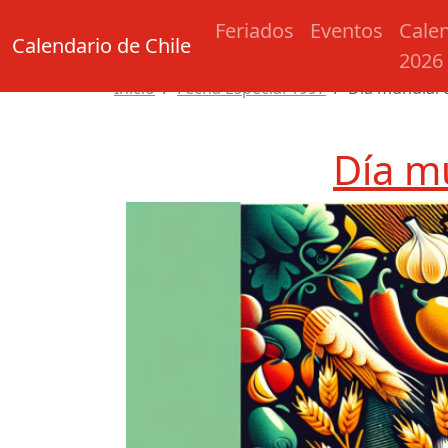
Feriados
Eventos
Cale
Calendario de Chile
2026
Inicio
Fecha Especial 1997
Día mundial 
Día m