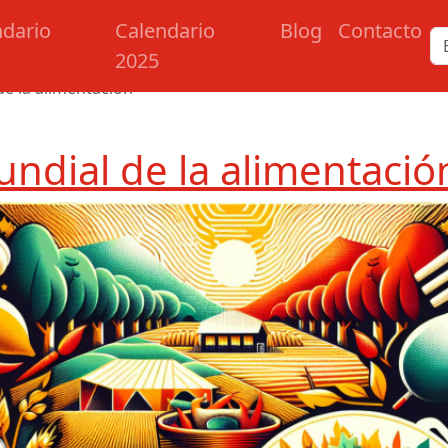
ndario
Calendario
Blog
Contacto
2025
de la alimentación
undial de la alimentació