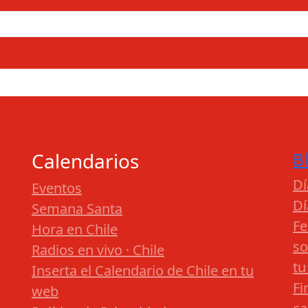
Calendarios
B
Dí
Eventos
Dí
Semana Santa
Fe
Hora en Chile
so
Radios en vivo · Chile
tu
Inserta el Calendario de Chile en tu
Fi
web