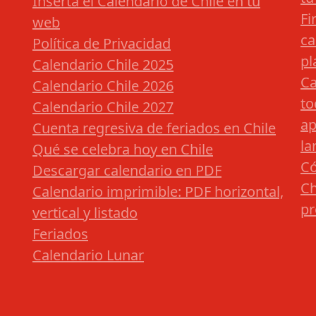
Inserta el Calendario de Chile en tu
Fi
web
ca
Política de Privacidad
pl
Calendario Chile 2025
Ca
Calendario Chile 2026
to
Calendario Chile 2027
ap
Cuenta regresiva de feriados en Chile
la
Qué se celebra hoy en Chile
Có
Descargar calendario en PDF
Ch
Calendario imprimible: PDF horizontal,
pr
vertical y listado
Feriados
Calendario Lunar