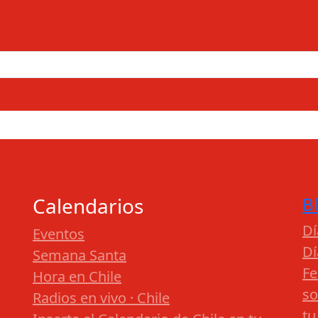
Calendarios
B
Dí
Eventos
Dí
Semana Santa
Fe
Hora en Chile
so
Radios en vivo · Chile
tu