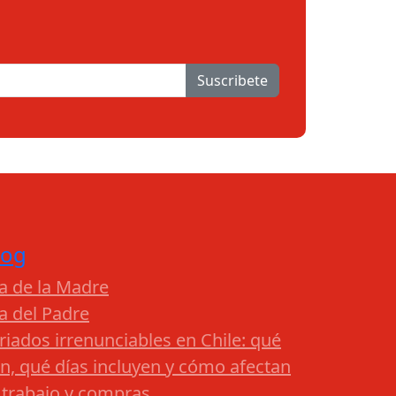
Suscribete
log
a de la Madre
a del Padre
riados irrenunciables en Chile: qué
n, qué días incluyen y cómo afectan
 trabajo y compras