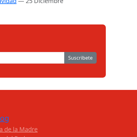
vidad
— 25 Diciembre
Suscribete
log
a de la Madre