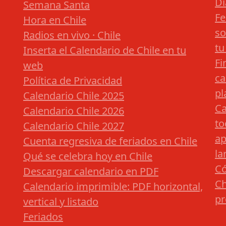
Dí
Semana Santa
Fe
Hora en Chile
so
Radios en vivo · Chile
tu
Inserta el Calendario de Chile en tu
Fi
web
ca
Política de Privacidad
pl
Calendario Chile 2025
Ca
Calendario Chile 2026
to
Calendario Chile 2027
ap
Cuenta regresiva de feriados en Chile
la
Qué se celebra hoy en Chile
Có
Descargar calendario en PDF
Ch
Calendario imprimible: PDF horizontal,
pr
vertical y listado
Feriados