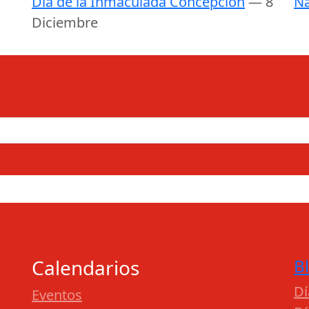
Día de la Inmaculada Concepción
— 8
Na
Diciembre
Calendarios
B
Dí
Eventos