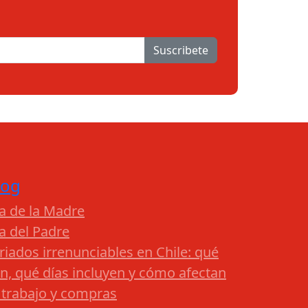
Suscribete
log
a de la Madre
a del Padre
riados irrenunciables en Chile: qué
n, qué días incluyen y cómo afectan
 trabajo y compras