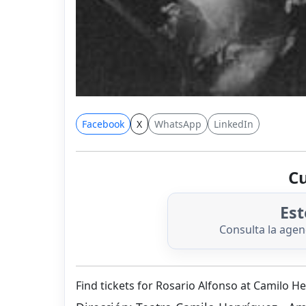
Facebook
X
WhatsApp
LinkedIn
Cu
Est
Consulta la age
Find tickets for Rosario Alfonso at Camilo H