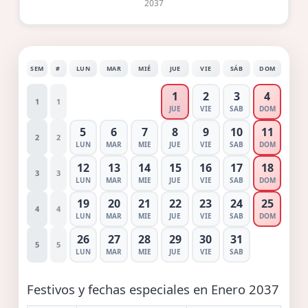
2037
SEM
#
LUN
MAR
MIÉ
JUE
VIE
SÁB
DOM
1
2
3
4
1
1
JUE
VIE
SAB
DOM
5
6
7
8
9
10
11
2
2
LUN
MAR
MIE
JUE
VIE
SAB
DOM
12
13
14
15
16
17
18
3
3
LUN
MAR
MIE
JUE
VIE
SAB
DOM
19
20
21
22
23
24
25
4
4
LUN
MAR
MIE
JUE
VIE
SAB
DOM
26
27
28
29
30
31
5
5
LUN
MAR
MIE
JUE
VIE
SAB
Festivos y fechas especiales en Enero 2037