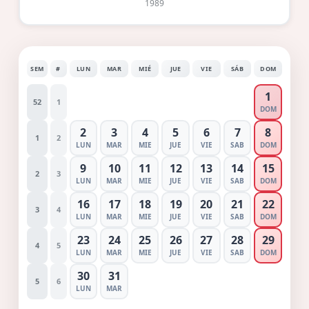
1989
SEM
#
LUN
MAR
MIÉ
JUE
VIE
SÁB
DOM
1
52
1
DOM
2
3
4
5
6
7
8
1
2
LUN
MAR
MIE
JUE
VIE
SAB
DOM
9
10
11
12
13
14
15
2
3
LUN
MAR
MIE
JUE
VIE
SAB
DOM
16
17
18
19
20
21
22
3
4
LUN
MAR
MIE
JUE
VIE
SAB
DOM
23
24
25
26
27
28
29
4
5
LUN
MAR
MIE
JUE
VIE
SAB
DOM
30
31
5
6
LUN
MAR