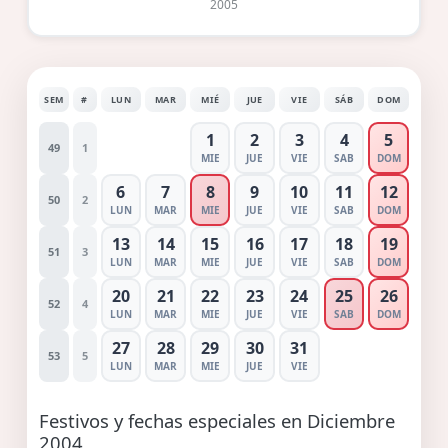
2005
SEM
#
LUN
MAR
MIÉ
JUE
VIE
SÁB
DOM
1
2
3
4
5
49
1
MIE
JUE
VIE
SAB
DOM
6
7
8
9
10
11
12
50
2
LUN
MAR
MIE
JUE
VIE
SAB
DOM
13
14
15
16
17
18
19
51
3
LUN
MAR
MIE
JUE
VIE
SAB
DOM
20
21
22
23
24
25
26
52
4
LUN
MAR
MIE
JUE
VIE
SAB
DOM
27
28
29
30
31
53
5
LUN
MAR
MIE
JUE
VIE
Festivos y fechas especiales en Diciembre
2004