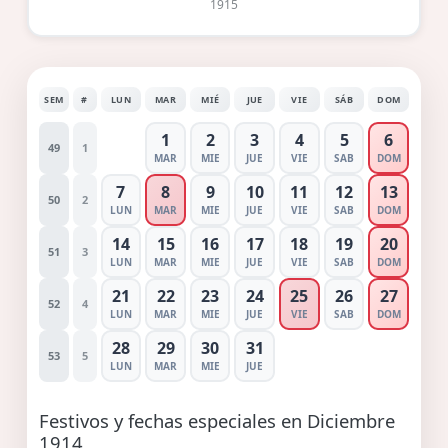
1915
SEM
#
LUN
MAR
MIÉ
JUE
VIE
SÁB
DOM
1
2
3
4
5
6
49
1
MAR
MIE
JUE
VIE
SAB
DOM
7
8
9
10
11
12
13
50
2
LUN
MAR
MIE
JUE
VIE
SAB
DOM
14
15
16
17
18
19
20
51
3
LUN
MAR
MIE
JUE
VIE
SAB
DOM
21
22
23
24
25
26
27
52
4
LUN
MAR
MIE
JUE
VIE
SAB
DOM
28
29
30
31
53
5
LUN
MAR
MIE
JUE
Festivos y fechas especiales en Diciembre
1914