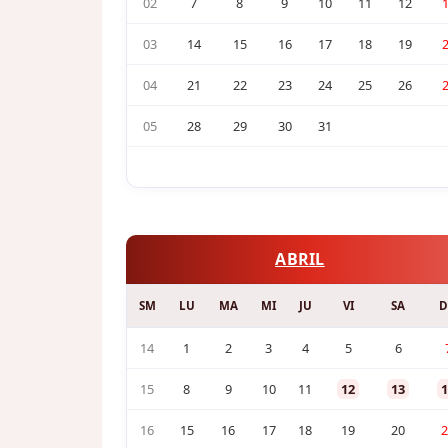
02
7
8
9
10
11
12
03
14
15
16
17
18
19
04
21
22
23
24
25
26
05
28
29
30
31
ABRIL
SM
LU
MA
MI
JU
VI
SA
D
14
1
2
3
4
5
6
15
8
9
10
11
12
13
1
16
15
16
17
18
19
20
2