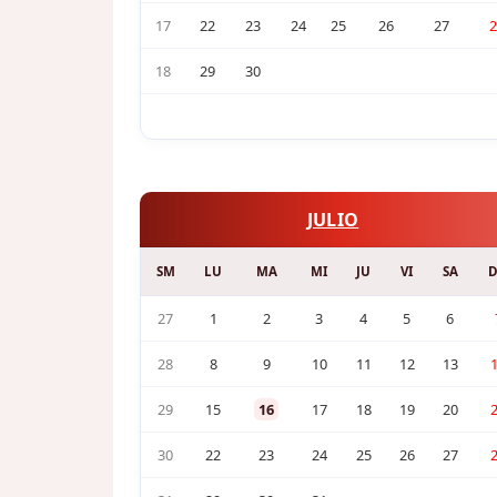
17
22
23
24
25
26
27
2
18
29
30
JULIO
SM
LU
MA
MI
JU
VI
SA
27
1
2
3
4
5
6
28
8
9
10
11
12
13
29
15
16
17
18
19
20
30
22
23
24
25
26
27