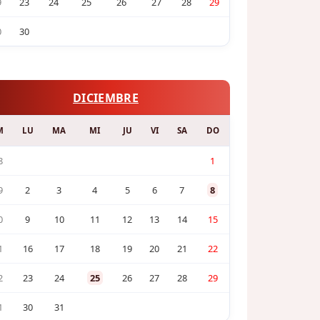
9
23
24
25
26
27
28
29
0
30
DICIEMBRE
M
LU
MA
MI
JU
VI
SA
DO
8
1
9
2
3
4
5
6
7
8
0
9
10
11
12
13
14
15
1
16
17
18
19
20
21
22
2
23
24
25
26
27
28
29
1
30
31