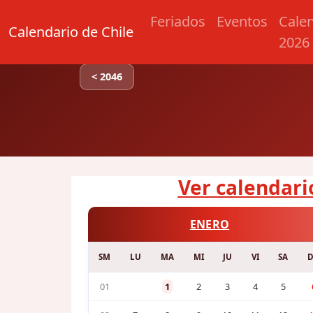
Feriados
Eventos
Cale
Calendario de Chile
2026
< 2046
Ver calendario
ENERO
SM
LU
MA
MI
JU
VI
SA
01
1
2
3
4
5