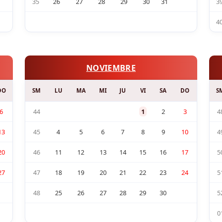
35
26
27
28
29
30
31
3
4
NOVIEMBRE
DO
SM
LU
MA
MI
JU
VI
SA
DO
S
6
44
1
2
3
4
13
45
4
5
6
7
8
9
10
4
20
46
11
12
13
14
15
16
17
5
27
47
18
19
20
21
22
23
24
5
48
25
26
27
28
29
30
5
0