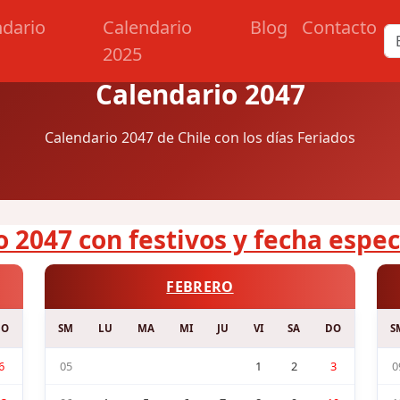
ndario
Calendario
Blog
Contacto
2025
Calendario 2047
Calendario 2047 de Chile con los días Feriados
 2047 con festivos y fecha espec
FEBRERO
DO
SM
LU
MA
MI
JU
VI
SA
DO
S
6
05
1
2
3
0