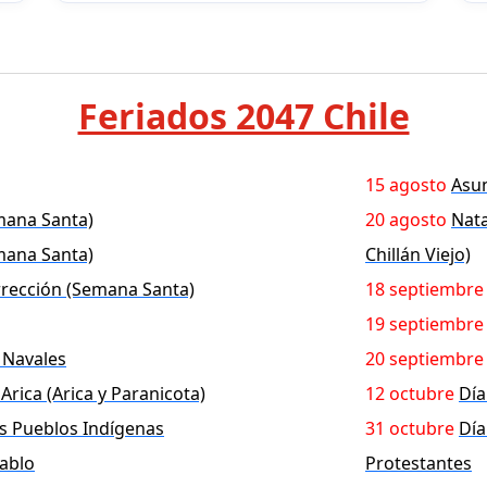
Feriados 2047 Chile
15 agosto
Asun
mana Santa)
20 agosto
Nata
mana Santa)
Chillán Viejo)
rección (Semana Santa)
18 septiembre
19 septiembre
s Navales
20 septiembre
 Arica (Arica y Paranicota)
12 octubre
Día
os Pueblos Indígenas
31 octubre
Día
ablo
Protestantes