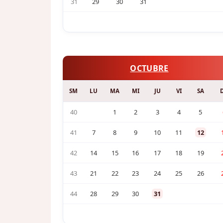
31
29
30
31
OCTUBRE
SM
LU
MA
MI
JU
VI
SA
40
1
2
3
4
5
41
7
8
9
10
11
12
42
14
15
16
17
18
19
43
21
22
23
24
25
26
44
28
29
30
31