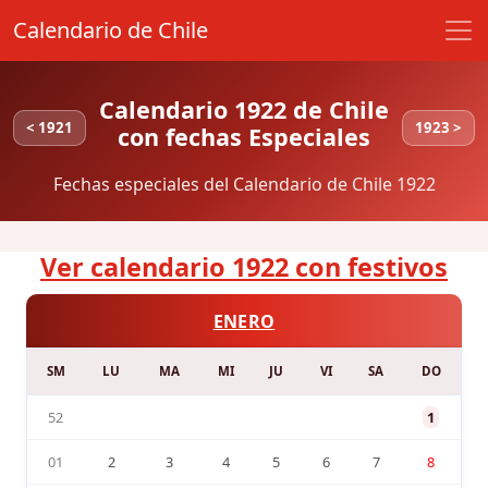
Calendario de Chile
Calendario 1922 de Chile
< 1921
1923 >
con fechas Especiales
Fechas especiales del Calendario de Chile 1922
Ver calendario 1922 con festivos
ENERO
SM
LU
MA
MI
JU
VI
SA
DO
52
1
01
2
3
4
5
6
7
8