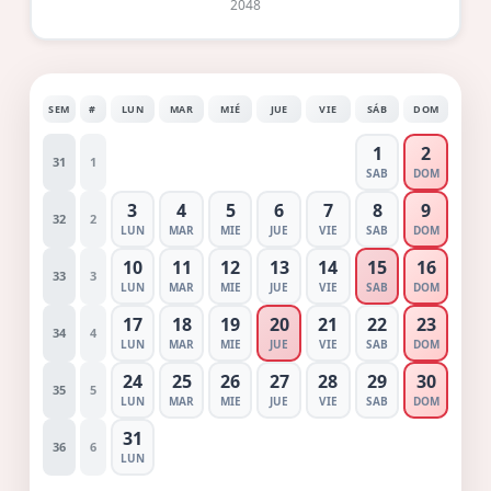
2048
SEM
#
LUN
MAR
MIÉ
JUE
VIE
SÁB
DOM
1
2
31
1
SAB
DOM
3
4
5
6
7
8
9
32
2
LUN
MAR
MIE
JUE
VIE
SAB
DOM
10
11
12
13
14
15
16
33
3
LUN
MAR
MIE
JUE
VIE
SAB
DOM
17
18
19
20
21
22
23
34
4
LUN
MAR
MIE
JUE
VIE
SAB
DOM
24
25
26
27
28
29
30
35
5
LUN
MAR
MIE
JUE
VIE
SAB
DOM
31
36
6
LUN