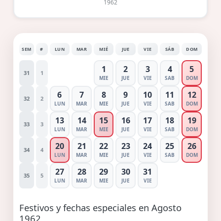
1962
SEM
#
LUN
MAR
MIÉ
JUE
VIE
SÁB
DOM
1
2
3
4
5
31
1
MIE
JUE
VIE
SAB
DOM
6
7
8
9
10
11
12
32
2
LUN
MAR
MIE
JUE
VIE
SAB
DOM
13
14
15
16
17
18
19
33
3
LUN
MAR
MIE
JUE
VIE
SAB
DOM
20
21
22
23
24
25
26
34
4
LUN
MAR
MIE
JUE
VIE
SAB
DOM
27
28
29
30
31
35
5
LUN
MAR
MIE
JUE
VIE
Festivos y fechas especiales en Agosto
1962