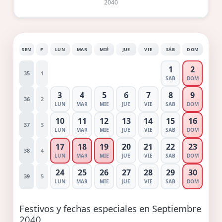
2040
SEM
#
LUN
MAR
MIÉ
JUE
VIE
SÁB
DOM
1
2
35
1
SAB
DOM
3
4
5
6
7
8
9
36
2
LUN
MAR
MIE
JUE
VIE
SAB
DOM
10
11
12
13
14
15
16
37
3
LUN
MAR
MIE
JUE
VIE
SAB
DOM
17
18
19
20
21
22
23
38
4
LUN
MAR
MIE
JUE
VIE
SAB
DOM
24
25
26
27
28
29
30
39
5
LUN
MAR
MIE
JUE
VIE
SAB
DOM
Festivos y fechas especiales en Septiembre
2040