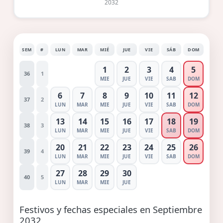
2032
SEM
#
LUN
MAR
MIÉ
JUE
VIE
SÁB
DOM
1
2
3
4
5
36
1
MIE
JUE
VIE
SAB
DOM
6
7
8
9
10
11
12
37
2
LUN
MAR
MIE
JUE
VIE
SAB
DOM
13
14
15
16
17
18
19
38
3
LUN
MAR
MIE
JUE
VIE
SAB
DOM
20
21
22
23
24
25
26
39
4
LUN
MAR
MIE
JUE
VIE
SAB
DOM
27
28
29
30
40
5
LUN
MAR
MIE
JUE
Festivos y fechas especiales en Septiembre
2032