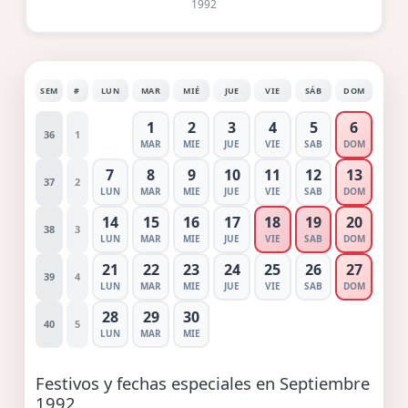
1992
SEM
#
LUN
MAR
MIÉ
JUE
VIE
SÁB
DOM
1
2
3
4
5
6
36
1
MAR
MIE
JUE
VIE
SAB
DOM
7
8
9
10
11
12
13
37
2
LUN
MAR
MIE
JUE
VIE
SAB
DOM
14
15
16
17
18
19
20
38
3
LUN
MAR
MIE
JUE
VIE
SAB
DOM
21
22
23
24
25
26
27
39
4
LUN
MAR
MIE
JUE
VIE
SAB
DOM
28
29
30
40
5
LUN
MAR
MIE
Festivos y fechas especiales en Septiembre
1992