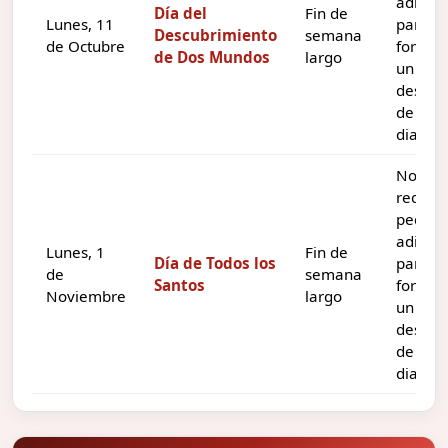
adicion
Día del
Fin de
Lunes, 11
para
Descubrimiento
semana
de Octubre
formar
de Dos Mundos
largo
un
descan
de tres
dias.
No
requie
pedir d
adicion
Lunes, 1
Fin de
Día de Todos los
para
de
semana
Santos
formar
Noviembre
largo
un
descan
de tres
dias.