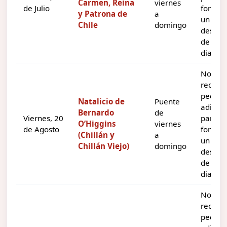
Carmen, Reina
viernes
de Julio
formar
y Patrona de
a
un
Chile
domingo
descan
de tres
dias.
No
requie
pedir d
Natalicio de
Puente
adicion
Bernardo
de
Viernes, 20
para
O’Higgins
viernes
de Agosto
formar
(Chillán y
a
un
Chillán Viejo)
domingo
descan
de tres
dias.
No
requie
pedir d