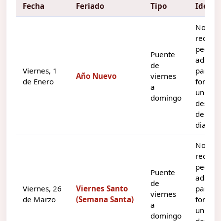
Fecha
Feriado
Tipo
Idea
No
requie
pedir d
Puente
adicion
de
Viernes, 1
para
Año Nuevo
viernes
de Enero
formar
a
un
domingo
descan
de tres
dias.
No
requie
pedir d
Puente
adicion
de
Viernes, 26
Viernes Santo
para
viernes
de Marzo
(Semana Santa)
formar
a
un
domingo
descan