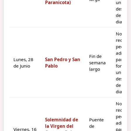
Paranicota)
un
descan
de tres
dias.
No
requie
pedir d
adicion
Fin de
Lunes, 28
San Pedro y San
para
semana
de Junio
Pablo
formar
largo
un
descan
de tres
dias.
No
requie
pedir d
Solemnidad de
Puente
adicion
la Virgen del
de
Viernes, 16
para