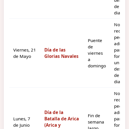
de tres
dias.
No
requie
pedir d
Puente
adicion
de
Viernes, 21
Día de las
para
viernes
de Mayo
Glorias Navales
formar
a
un
domingo
descan
de tres
dias.
No
requie
pedir d
Día de la
adicion
Fin de
Lunes, 7
Batalla de Arica
para
semana
de Junio
(Arica y
formar
largo