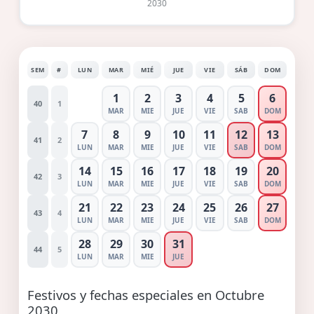
2030
SEM
#
LUN
MAR
MIÉ
JUE
VIE
SÁB
DOM
1
2
3
4
5
6
40
1
MAR
MIE
JUE
VIE
SAB
DOM
7
8
9
10
11
12
13
41
2
LUN
MAR
MIE
JUE
VIE
SAB
DOM
14
15
16
17
18
19
20
42
3
LUN
MAR
MIE
JUE
VIE
SAB
DOM
21
22
23
24
25
26
27
43
4
LUN
MAR
MIE
JUE
VIE
SAB
DOM
28
29
30
31
44
5
LUN
MAR
MIE
JUE
Festivos y fechas especiales en Octubre
2030