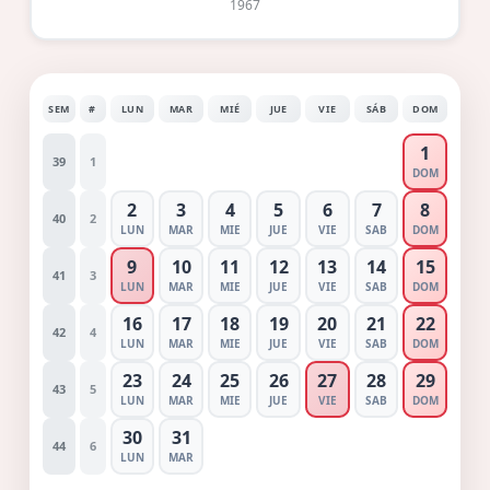
1967
SEM
#
LUN
MAR
MIÉ
JUE
VIE
SÁB
DOM
1
39
1
DOM
2
3
4
5
6
7
8
40
2
LUN
MAR
MIE
JUE
VIE
SAB
DOM
9
10
11
12
13
14
15
41
3
LUN
MAR
MIE
JUE
VIE
SAB
DOM
16
17
18
19
20
21
22
42
4
LUN
MAR
MIE
JUE
VIE
SAB
DOM
23
24
25
26
27
28
29
43
5
LUN
MAR
MIE
JUE
VIE
SAB
DOM
30
31
44
6
LUN
MAR