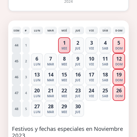
2024
SEM
#
LUN
MAR
MIÉ
JUE
VIE
SÁB
DOM
1
2
3
4
5
44
1
MIE
JUE
VIE
SAB
DOM
6
7
8
9
10
11
12
45
2
LUN
MAR
MIE
JUE
VIE
SAB
DOM
13
14
15
16
17
18
19
46
3
LUN
MAR
MIE
JUE
VIE
SAB
DOM
20
21
22
23
24
25
26
47
4
LUN
MAR
MIE
JUE
VIE
SAB
DOM
27
28
29
30
48
5
LUN
MAR
MIE
JUE
Festivos y fechas especiales en Noviembre
2023