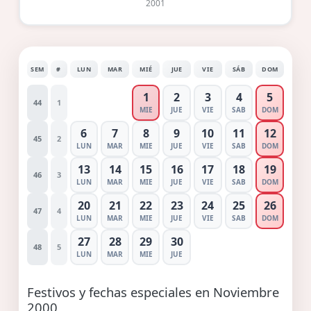
2001
SEM
#
LUN
MAR
MIÉ
JUE
VIE
SÁB
DOM
1
2
3
4
5
44
1
MIE
JUE
VIE
SAB
DOM
6
7
8
9
10
11
12
45
2
LUN
MAR
MIE
JUE
VIE
SAB
DOM
13
14
15
16
17
18
19
46
3
LUN
MAR
MIE
JUE
VIE
SAB
DOM
20
21
22
23
24
25
26
47
4
LUN
MAR
MIE
JUE
VIE
SAB
DOM
27
28
29
30
48
5
LUN
MAR
MIE
JUE
Festivos y fechas especiales en Noviembre
2000