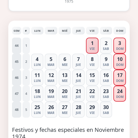
1975
SEM
#
LUN
MAR
MIÉ
JUE
VIE
SÁB
DOM
1
2
3
44
1
VIE
SAB
DOM
4
5
6
7
8
9
10
45
2
LUN
MAR
MIE
JUE
VIE
SAB
DOM
11
12
13
14
15
16
17
46
3
LUN
MAR
MIE
JUE
VIE
SAB
DOM
18
19
20
21
22
23
24
47
4
LUN
MAR
MIE
JUE
VIE
SAB
DOM
25
26
27
28
29
30
48
5
LUN
MAR
MIE
JUE
VIE
SAB
Festivos y fechas especiales en Noviembre
1974