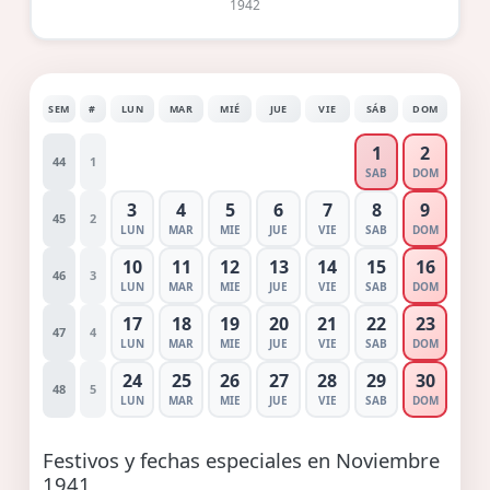
1942
SEM
#
LUN
MAR
MIÉ
JUE
VIE
SÁB
DOM
1
2
44
1
SAB
DOM
3
4
5
6
7
8
9
45
2
LUN
MAR
MIE
JUE
VIE
SAB
DOM
10
11
12
13
14
15
16
46
3
LUN
MAR
MIE
JUE
VIE
SAB
DOM
17
18
19
20
21
22
23
47
4
LUN
MAR
MIE
JUE
VIE
SAB
DOM
24
25
26
27
28
29
30
48
5
LUN
MAR
MIE
JUE
VIE
SAB
DOM
Festivos y fechas especiales en Noviembre
1941