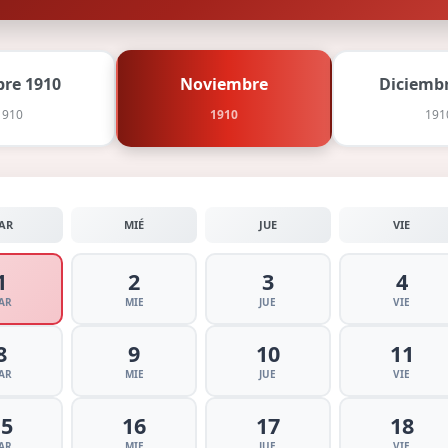
bre 1910
Noviembre
Diciembr
1910
1910
191
AR
MIÉ
JUE
VIE
1
2
3
4
AR
MIE
JUE
VIE
8
9
10
11
AR
MIE
JUE
VIE
15
16
17
18
AR
MIE
JUE
VIE