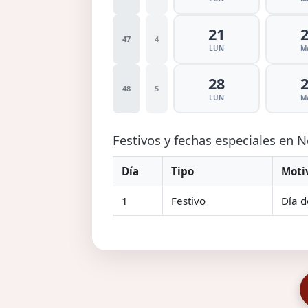
21
47
4
LUN
M
28
48
5
LUN
M
Festivos y fechas especiales en
Día
Tipo
Moti
1
Festivo
Día d