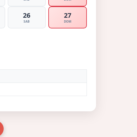
26
27
SAB
DOM