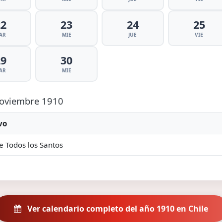
22
23
24
25
AR
MIE
JUE
VIE
29
30
AR
MIE
 Noviembre 1910
vo
e Todos los Santos
Ver calendario completo del año 1910 en Chile