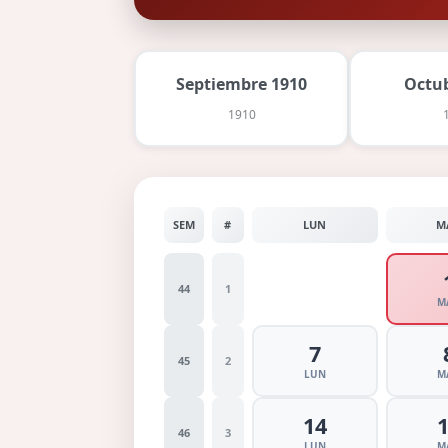
Septiembre 1910
Octu
1910
SEM
#
LUN
M
44
1
M
7
45
2
LUN
M
14
46
3
LUN
M