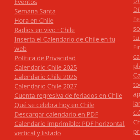
Dí
Eventos
Dí
Semana Santa
Fe
Hora en Chile
so
Radios en vivo · Chile
tu
Inserta el Calendario de Chile en tu
Fi
web
ca
Política de Privacidad
pl
Calendario Chile 2025
Ca
Calendario Chile 2026
to
Calendario Chile 2027
ap
Cuenta regresiva de feriados en Chile
la
Qué se celebra hoy en Chile
Có
Descargar calendario en PDF
Ch
Calendario imprimible: PDF horizontal,
pr
vertical y listado