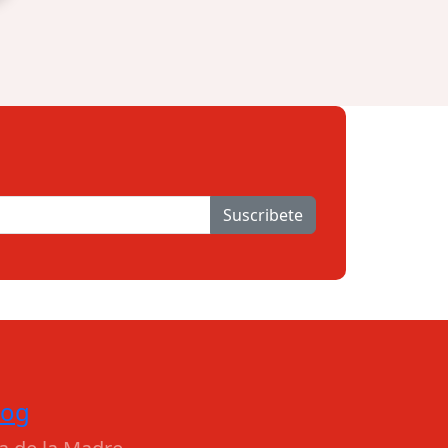
Suscribete
log