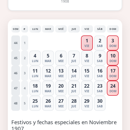
1908
SEM
#
LUN
MAR
MIÉ
JUE
VIE
SÁB
DOM
1
2
3
44
1
VIE
SAB
DOM
4
5
6
7
8
9
10
45
2
LUN
MAR
MIE
JUE
VIE
SAB
DOM
11
12
13
14
15
16
17
46
3
LUN
MAR
MIE
JUE
VIE
SAB
DOM
18
19
20
21
22
23
24
47
4
LUN
MAR
MIE
JUE
VIE
SAB
DOM
25
26
27
28
29
30
48
5
LUN
MAR
MIE
JUE
VIE
SAB
Festivos y fechas especiales en Noviembre
1907