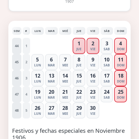
1907
SEM
#
LUN
MAR
MIÉ
JUE
VIE
SÁB
DOM
1
2
3
4
44
1
JUE
VIE
SAB
DOM
5
6
7
8
9
10
11
45
2
LUN
MAR
MIE
JUE
VIE
SAB
DOM
12
13
14
15
16
17
18
46
3
LUN
MAR
MIE
JUE
VIE
SAB
DOM
19
20
21
22
23
24
25
47
4
LUN
MAR
MIE
JUE
VIE
SAB
DOM
26
27
28
29
30
48
5
LUN
MAR
MIE
JUE
VIE
Festivos y fechas especiales en Noviembre
1906