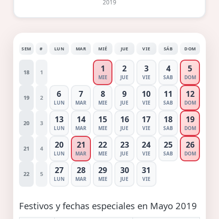
2019
SEM
#
LUN
MAR
MIÉ
JUE
VIE
SÁB
DOM
1
2
3
4
5
18
1
MIE
JUE
VIE
SAB
DOM
6
7
8
9
10
11
12
19
2
LUN
MAR
MIE
JUE
VIE
SAB
DOM
13
14
15
16
17
18
19
20
3
LUN
MAR
MIE
JUE
VIE
SAB
DOM
20
21
22
23
24
25
26
21
4
LUN
MAR
MIE
JUE
VIE
SAB
DOM
27
28
29
30
31
22
5
LUN
MAR
MIE
JUE
VIE
Festivos y fechas especiales en Mayo 2019