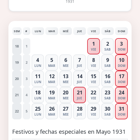
1931
SEM
#
LUN
MAR
MIÉ
JUE
VIE
SÁB
DOM
1
2
3
18
1
VIE
SAB
DOM
4
5
6
7
8
9
10
19
2
LUN
MAR
MIE
JUE
VIE
SAB
DOM
11
12
13
14
15
16
17
20
3
LUN
MAR
MIE
JUE
VIE
SAB
DOM
18
19
20
21
22
23
24
21
4
LUN
MAR
MIE
JUE
VIE
SAB
DOM
25
26
27
28
29
30
31
22
5
LUN
MAR
MIE
JUE
VIE
SAB
DOM
Festivos y fechas especiales en Mayo 1931