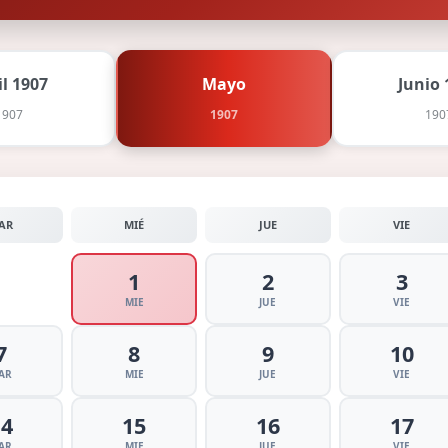
il 1907
Mayo
Junio 
1907
1907
190
AR
MIÉ
JUE
VIE
1
2
3
MIE
JUE
VIE
7
8
9
10
AR
MIE
JUE
VIE
14
15
16
17
AR
MIE
JUE
VIE