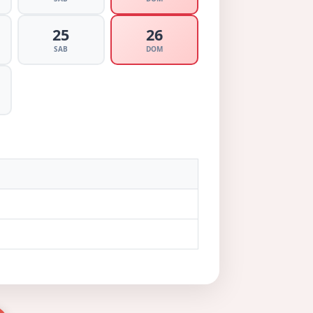
25
26
SAB
DOM