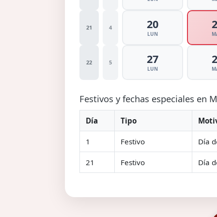
20
21
4
LUN
M
27
22
5
LUN
M
Festivos y fechas especiales en
Día
Tipo
Moti
1
Festivo
Día d
21
Festivo
Día d