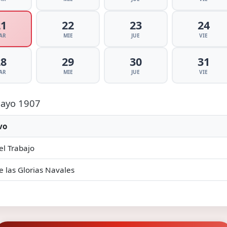
21
22
23
24
AR
MIE
JUE
VIE
28
29
30
31
AR
MIE
JUE
VIE
 Mayo 1907
vo
el Trabajo
e las Glorias Navales