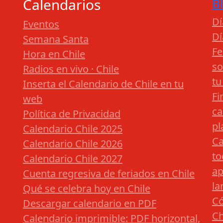
Calendarios
B
Dí
Eventos
Dí
Semana Santa
Fe
Hora en Chile
so
Radios en vivo · Chile
tu
Inserta el Calendario de Chile en tu
Fi
web
ca
Política de Privacidad
pl
Calendario Chile 2025
Ca
Calendario Chile 2026
to
Calendario Chile 2027
ap
Cuenta regresiva de feriados en Chile
la
Qué se celebra hoy en Chile
Có
Descargar calendario en PDF
Ch
Calendario imprimible: PDF horizontal,