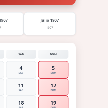
1907
Julio 1907
7
1907
SÁB
DOM
4
5
SAB
DOM
11
12
SAB
DOM
18
19
SAB
DOM