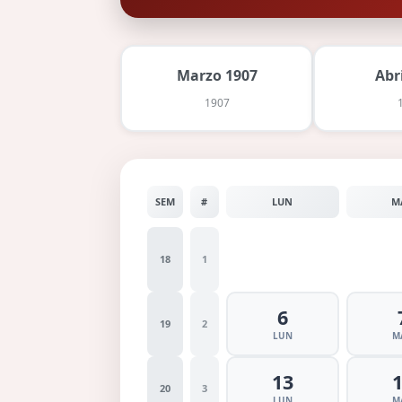
Marzo 1907
Abr
1907
SEM
#
LUN
M
18
1
6
19
2
LUN
M
13
20
3
LUN
M