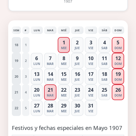
1907
SEM
#
LUN
MAR
MIÉ
JUE
VIE
SÁB
DOM
1
2
3
4
5
18
1
MIE
JUE
VIE
SAB
DOM
6
7
8
9
10
11
12
19
2
LUN
MAR
MIE
JUE
VIE
SAB
DOM
13
14
15
16
17
18
19
20
3
LUN
MAR
MIE
JUE
VIE
SAB
DOM
20
21
22
23
24
25
26
21
4
LUN
MAR
MIE
JUE
VIE
SAB
DOM
27
28
29
30
31
22
5
LUN
MAR
MIE
JUE
VIE
Festivos y fechas especiales en Mayo 1907