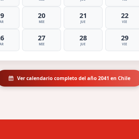
19
20
21
22
AR
MIE
JUE
VIE
26
27
28
29
AR
MIE
JUE
VIE
Ver calendario completo del año 2041 en Chile