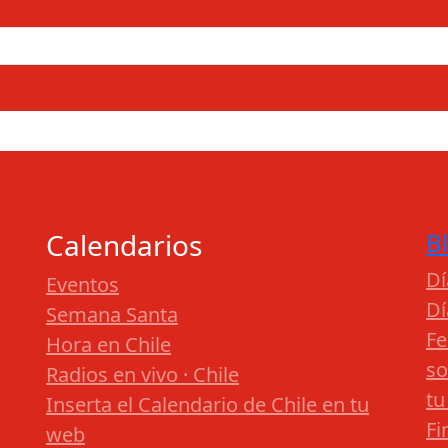
Calendarios
B
Dí
Eventos
Dí
Semana Santa
Fe
Hora en Chile
so
Radios en vivo · Chile
tu
Inserta el Calendario de Chile en tu
Fi
web