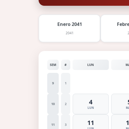
Enero 2041
Febr
2041
SEM
#
LUN
M
9
1
4
10
2
LUN
M
11
11
3
LUN
M