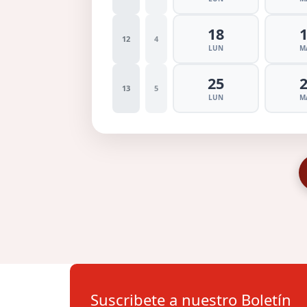
18
12
4
LUN
M
25
13
5
LUN
M
Suscribete a nuestro Boletín