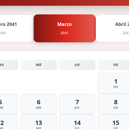
ero 2041
Marzo
Abril 
2041
2041
204
AR
MIÉ
JUE
VIE
1
VIE
5
6
7
8
AR
MIE
JUE
VIE
12
13
14
15
AR
MIE
JUE
VIE