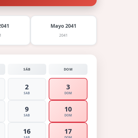
2041
Mayo 2041
1
2041
SÁB
DOM
2
3
SAB
DOM
9
10
SAB
DOM
16
17
SAB
DOM