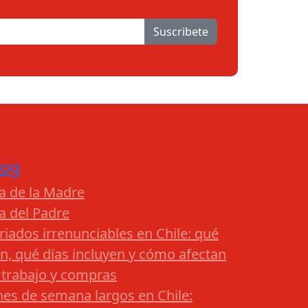
Suscribete
log
a de la Madre
a del Padre
riados irrenunciables en Chile: qué
n, qué días incluyen y cómo afectan
 trabajo y compras
nes de semana largos en Chile: