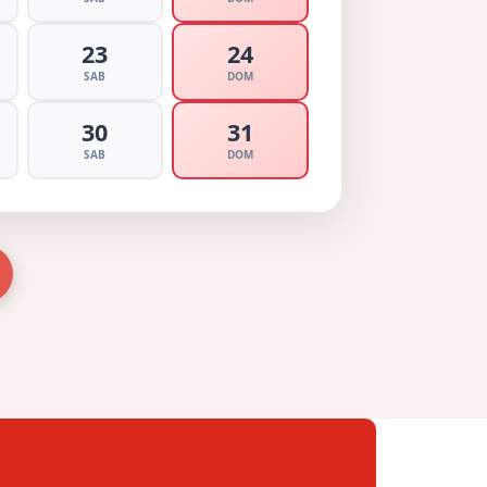
23
24
SAB
DOM
30
31
SAB
DOM