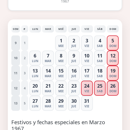
1967
SEM
#
LUN
MAR
MIÉ
JUE
VIE
SÁB
DOM
1
2
3
4
5
9
1
MIE
JUE
VIE
SAB
DOM
6
7
8
9
10
11
12
10
2
LUN
MAR
MIE
JUE
VIE
SAB
DOM
13
14
15
16
17
18
19
11
3
LUN
MAR
MIE
JUE
VIE
SAB
DOM
20
21
22
23
24
25
26
12
4
LUN
MAR
MIE
JUE
VIE
SAB
DOM
27
28
29
30
31
13
5
LUN
MAR
MIE
JUE
VIE
Festivos y fechas especiales en Marzo
1967